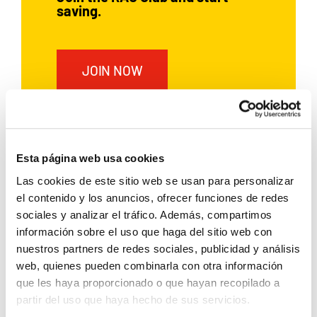
saving.
JOIN NOW
If you’ve already hired a car with
Esta página web usa cookies
Rent a Car Dénia, sign up and
enjoy exclusive benefits:
Las cookies de este sitio web se usan para personalizar
el contenido y los anuncios, ofrecer funciones de redes
5% discount
sociales y analizar el tráfico. Además, compartimos
información sobre el uso que haga del sitio web con
Applicable to
all your future
nuestros partners de redes sociales, publicidad y análisis
bookings
web, quienes pueden combinarla con otra información
que les haya proporcionado o que hayan recopilado a
Can be
combined
with other
partir del uso que haya hecho de sus servicios.