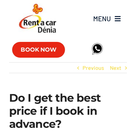
Skip
to
MENU
content
Fleet
BOOK NOW
Commercial vehicles
Previous
Next
Offers
Do I get the best
Offices
price if I book in
FAQs
advance?
Club RAC