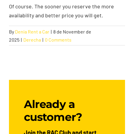
Of course. The sooner you reserve the more
availability and better price you will get.
Contact
By
Denia Rent a Car
|
8 de November de
2025
|
Derecha
|
0 Comments
Already a
customer?
Join the RAC Club and start