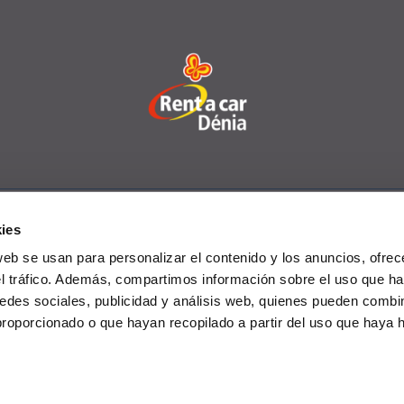
ies
rcial Vehicles
Offers
Offices
FAQs
Club 
web se usan para personalizar el contenido y los anuncios, ofrec
el tráfico. Además, compartimos información sobre el uso que ha
edes sociales, publicidad y análisis web, quienes pueden combin
proporcionado o que hayan recopilado a partir del uso que haya
rivacy policy
-
Cookies policy
-
Data protection policy
-
General c