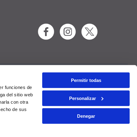
Permitir todas
RAC
Contact
er funciones de
ga del sitio web
Personalizar
arla con otra
 hecho de sus
Denegar
onditions