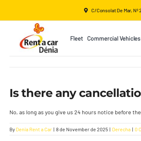
Skip
C/Consolat De Mar, Nº 2
to
content
Fleet
Commercial Vehicles
Is there any cancellati
No, as long as you give us 24 hours notice before the 
By
Denia Rent a Car
|
8 de November de 2025
|
Derecha
|
0 