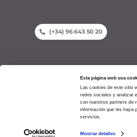
(+34) 96 643 50 20
Esta página web usa cook
Fleet
Comme
Las cookies de este sitio 
redes sociales y analizar 
con nuestros partners de r
información que les haya 
servicios.
© 2026
P
Mostrar detalles