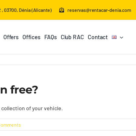
 , 03700, Dénia (Alicante)
reservas@rentacar-denia.com
Offers
Offices
FAQs
Club RAC
Contact
on free?
collection of your vehicle.
Comments