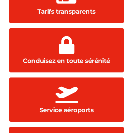
Sans caution ni dépôt. Tout compris, sans
Tarifs transparents
avec protection pneus et vitres incluse.
Assurance tous risques sans franchise,
Conduisez en toute sérénité
aux aéroports de Valence et d’Alicante.
Prise en charge et restitution gratuites
Service aéroports