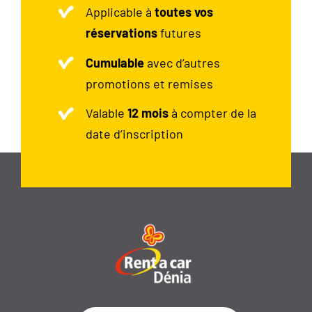
Applicable à
toutes vos
réservations
futures
Cumulable
avec d’autres
promotions et remises
Valable
12 mois
à compter de la
date d’inscription