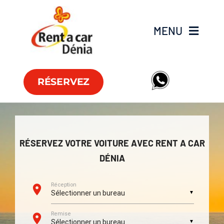
Skip
to
MENU
content
Flotte
RÉSERVEZ
Véhicules utilitaires
Offres
RÉSERVEZ VOTRE VOITURE AVEC RENT A CAR
DÉNIA
Agences
FAQs
Club RAC