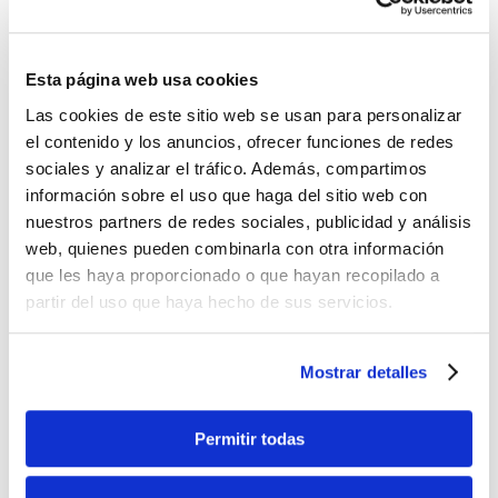
Esta página web usa cookies
Las cookies de este sitio web se usan para personalizar
el contenido y los anuncios, ofrecer funciones de redes
sociales y analizar el tráfico. Además, compartimos
información sobre el uso que haga del sitio web con
nuestros partners de redes sociales, publicidad y análisis
web, quienes pueden combinarla con otra información
que les haya proporcionado o que hayan recopilado a
Automatique
partir del uso que haya hecho de sus servicios.
Conduisez sans effort grâce au confort de la
boîte automatique.
Mostrar detalles
VOIR LES MODÈLES
Permitir todas