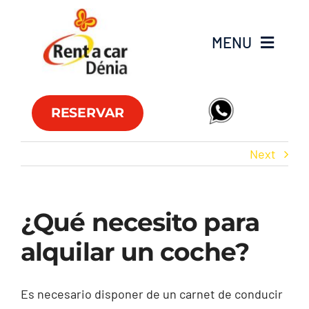
Skip
to
MENU
content
Flota
RESERVAR
Furgonetas
Next
Ofertas
¿Qué necesito para
Oficinas
alquilar un coche?
FAQ
Es necesario disponer de un carnet de conducir
Club RAC