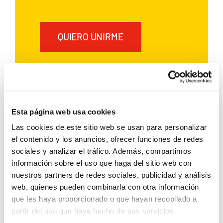
QUIERO UNIRME
Si ya has alquilado un coche con
Rent a Car Dénia, regístrate y
disfruta de ventajas exclusivas:
Esta página web usa cookies
Las cookies de este sitio web se usan para personalizar
5 % de descuento
el contenido y los anuncios, ofrecer funciones de redes
sociales y analizar el tráfico. Además, compartimos
Aplicable
en todas tus reservas
información sobre el uso que haga del sitio web con
futuras
nuestros partners de redes sociales, publicidad y análisis
web, quienes pueden combinarla con otra información
Acumulable
a otras
que les haya proporcionado o que hayan recopilado a
promociones y descuentos
partir del uso que haya hecho de sus servicios.