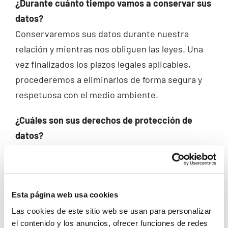
¿Durante cuánto tiempo vamos a conservar sus
datos?
Conservaremos sus datos durante nuestra
relación y mientras nos obliguen las leyes. Una
vez finalizados los plazos legales aplicables,
procederemos a eliminarlos de forma segura y
respetuosa con el medio ambiente.
¿Cuáles son sus derechos de protección de
datos?
En cualquier momento puede dirigirse a
nosotros para saber qué información tenemos
sobre usted, rectificarla si fuese incorrecta y
Esta página web usa cookies
eliminarla una vez finalizada nuestra relación, en
el caso de que ello sea legalmente posible.
Las cookies de este sitio web se usan para personalizar
el contenido y los anuncios, ofrecer funciones de redes
También tiene derecho a solicitar el traspaso de