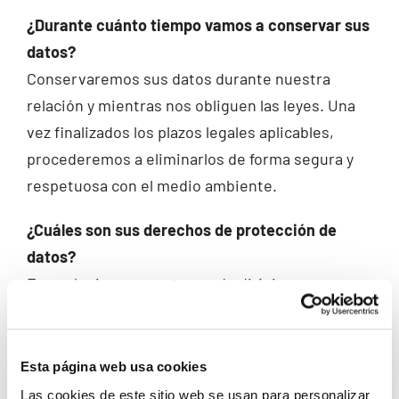
¿Durante cuánto tiempo vamos a conservar sus
datos?
Conservaremos sus datos durante nuestra
relación y mientras nos obliguen las leyes. Una
vez finalizados los plazos legales aplicables,
procederemos a eliminarlos de forma segura y
respetuosa con el medio ambiente.
¿Cuáles son sus derechos de protección de
datos?
En cualquier momento puede dirigirse a
nosotros para saber qué información tenemos
sobre usted, rectificarla si fuese incorrecta y
eliminarla una vez finalizada nuestra relación, en
Esta página web usa cookies
el caso de que ello sea legalmente posible.
Las cookies de este sitio web se usan para personalizar