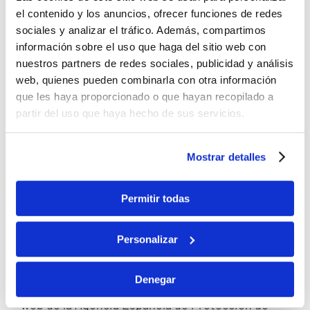
También tiene derecho a solicitar el traspaso de
el contenido y los anuncios, ofrecer funciones de redes
sociales y analizar el tráfico. Además, compartimos
su información a otra entidad. Este derecho se
información sobre el uso que haga del sitio web con
llama “portabilidad” y puede ser útil en
nuestros partners de redes sociales, publicidad y análisis
determinadas situaciones.
web, quienes pueden combinarla con otra información
Para solicitar alguno de estos derechos, deberá
que les haya proporcionado o que hayan recopilado a
partir del uso que haya hecho de sus servicios.
realizar una solicitud escrita a nuestra dirección,
junto con una fotocopia de su DNI, para poder
Mostrar detalles
identificarle.
En las oficinas de nuestra entidad disponemos
Permitir todas
de formularios específicos para solicitar dichos
derechos y le ofrecemos nuestra ayuda para su
Personalizar
cumplimentación.
Para saber más sobre sus derechos de
Denegar
protección de datos, puede consultar la página
web de la Agencia Española de Protección de