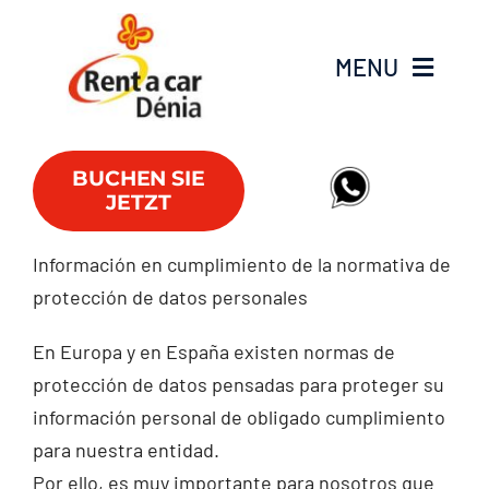
Skip
to
MENU
content
Fahrzeugflotte
BUCHEN SIE
JETZT
Lieferwagen
Información en cumplimiento de la normativa de
Angebote
protección de datos personales
Büros
En Europa y en España existen normas de
protección de datos pensadas para proteger su
FAQs
información personal de obligado cumplimiento
para nuestra entidad.
Por ello, es muy importante para nosotros que
Club RAC