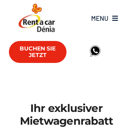
Skip
to
MENU
content
Fahrzeugflotte
BUCHEN SIE
JETZT
Lieferwagen
Angebote
Büros
Ihr exklusiver
FAQs
Mietwagenrabatt
Club RAC