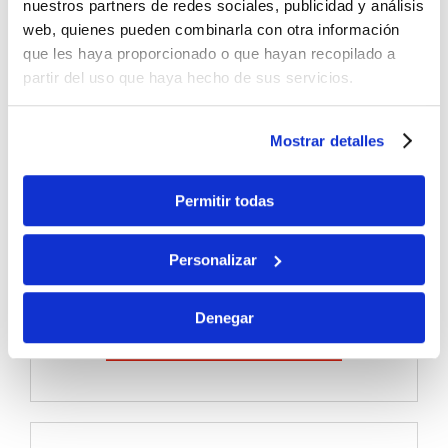
nuestros partners de redes sociales, publicidad y análisis
web, quienes pueden combinarla con otra información
que les haya proporcionado o que hayan recopilado a
partir del uso que haya hecho de sus servicios.
Mostrar detalles
Permitir todas
Familien
Fahrzeuge für Familienreisen, ohne auf Platz
Personalizar
zu verzichten.
Denegar
MODELLE ANSEHEN