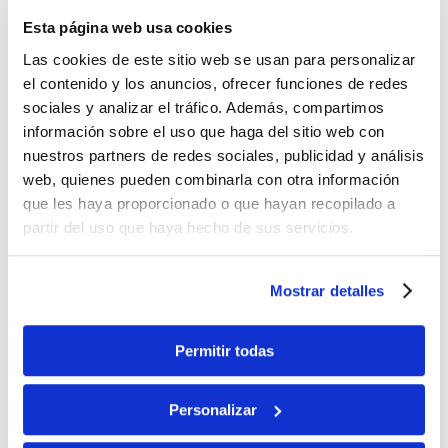
Wie kann die Reservierung
Esta página web usa cookies
storniert werden?
Las cookies de este sitio web se usan para personalizar
el contenido y los anuncios, ofrecer funciones de redes
sociales y analizar el tráfico. Además, compartimos
Entstehen durch die
información sobre el uso que haga del sitio web con
Stornierung der Reservierung
nuestros partners de redes sociales, publicidad y análisis
irgendwelche Kosten?
web, quienes pueden combinarla con otra información
que les haya proporcionado o que hayan recopilado a
partir del uso que haya hecho de sus servicios.
Der Mietpreis wurde bezahlt,
wie erfolgt die Rückgabe des
Mostrar detalles
bezahlten Betrages?
Permitir todas
Ich habe ein Fahrzeug
reserviert aber keine
Personalizar
Reservierungsbestätigung