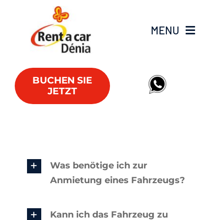
Skip
to
MENU
content
Fahrzeugflotte
BUCHEN SIE
JETZT
Lieferwagen
Angebote
Büros
Was benötige ich zur
Anmietung eines Fahrzeugs?
FAQs
Kann ich das Fahrzeug zu
Club RAC