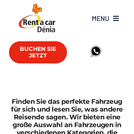
Skip
to
MENU
content
Fahrzeugflotte
BUCHEN SIE
JETZT
Lieferwagen
Angebote
Büros
Finden Sie das perfekte Fahrzeug
für sich und lesen Sie, was andere
FAQs
Reisende sagen. Wir bieten eine
große Auswahl an Fahrzeugen in
verschiedenen Kategorien, die
Club RAC