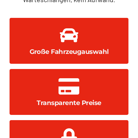
Nutzfahrzeuge.
Personenwagen, Vans, Transporter und
Große Fahrzeugauswahl
und ohne versteckte Extras.
All‑inclusive‑Tarife ohne Kleingedrucktes
Keine Kaution und keine Depotzahlung.
Transparente Preise
Glasversicherung inklusive.