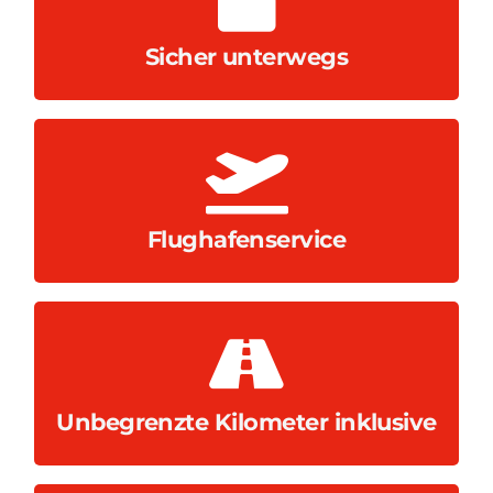
Selbstbeteiligung sowie Reifen‑ und
Vollkaskoversicherung ohne
Sicher unterwegs
Flughäfen Valencia und Alicante.
Kostenlose Abholung und Rückgabe an den
Flughafenservice
Gebühren.
Einschränkungen und ohne zusätzliche
Fahren Sie ohne Limits – ohne
Unbegrenzte Kilometer inklusive