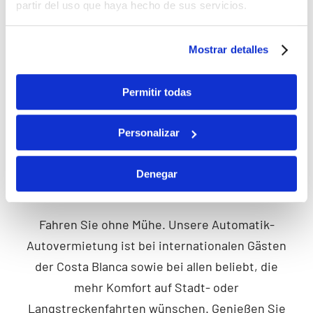
partir del uso que haya hecho de sus servicios.
Mostrar detalles
PREMIUM-AUTO MIETEN
Permitir todas
Personalizar
Denegar
Automatik
Fahren Sie ohne Mühe. Unsere Automatik-
Autovermietung ist bei internationalen Gästen
der Costa Blanca sowie bei allen beliebt, die
mehr Komfort auf Stadt- oder
Langstreckenfahrten wünschen. Genießen Sie