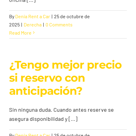
By
Denia Rent a Car
|
25 de octubre de
Contacto
2025
|
Derecha
|
0 Comments
Read More
¿Tengo mejor precio
si reservo con
anticipación?
Sin ninguna duda. Cuando antes reserve se
asegura disponibilidad y [...]
By
Denia Rent a Car
|
25 de octubre de