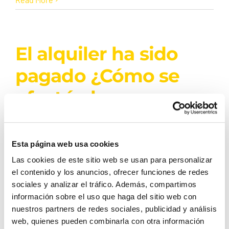
El alquiler ha sido
pagado ¿Cómo se
efectúa la
devolución del
importe pagado?
Esta página web usa cookies
Las cookies de este sitio web se usan para personalizar
Cuando cancele su reserva si el importe ya ha
el contenido y los anuncios, ofrecer funciones de redes
sociales y analizar el tráfico. Además, compartimos
sido [...]
información sobre el uso que haga del sitio web con
nuestros partners de redes sociales, publicidad y análisis
By
Denia Rent a Car
|
25 de octubre de
web, quienes pueden combinarla con otra información