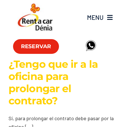
Skip
to
MENU
content
Flota
RESERVAR
Furgonetas
¿Tengo que ir a la
oficina para
Ofertas
prolongar el
Oficinas
contrato?
FAQ
Sí, para prolongar el contrato debe pasar por la
Club RAC
oficina [...]