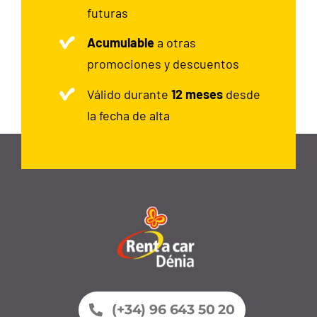
futuras
Acumulable
a otras
promociones y descuentos
Válido durante
12 meses
desde
la fecha de alta
(+34) 96 643 50 20