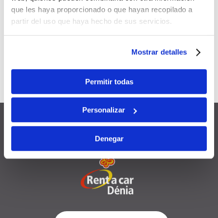
Applicable à
toutes vos
que les haya proporcionado o que hayan recopilado a
réservations
futures
partir del uso que haya hecho de sus servicios.
Cumulable
avec d’autres
Mostrar detalles
promotions et remises
Valable
12 mois
à compter de la
Permitir todas
date d’inscription
Personalizar
Denegar