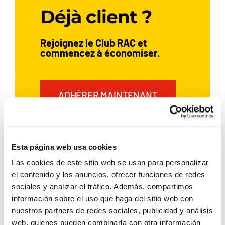
Déjà client ?
Rejoignez le Club RAC et
commencez à économiser.
ADHÉRER MAINTENANT
Esta página web usa cookies
Si vous avez déjà loué une voiture
avec Rent a Car Dénia,
Las cookies de este sitio web se usan para personalizar
inscrivez‑vous et profitez
el contenido y los anuncios, ofrecer funciones de redes
d’avantages exclusifs:
sociales y analizar el tráfico. Además, compartimos
información sobre el uso que haga del sitio web con
5 % de remise
nuestros partners de redes sociales, publicidad y análisis
web, quienes pueden combinarla con otra información