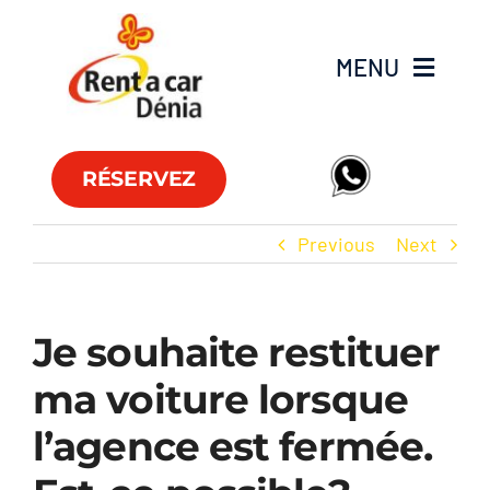
Skip
to
MENU
content
Flotte
RÉSERVEZ
Véhicules utilitaires
Previous
Next
Offres
Je souhaite restituer
Agences
ma voiture lorsque
FAQs
l’agence est fermée.
Club RAC