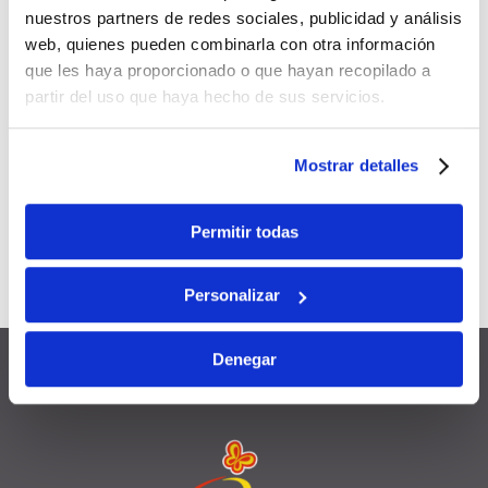
d’avantages exclusifs:
nuestros partners de redes sociales, publicidad y análisis
web, quienes pueden combinarla con otra información
5 % de remise
que les haya proporcionado o que hayan recopilado a
partir del uso que haya hecho de sus servicios.
Applicable à
toutes vos
réservations
futures
Mostrar detalles
Cumulable
avec d’autres
promotions et remises
Permitir todas
Valable
12 mois
à compter de la
Personalizar
date d’inscription
Denegar