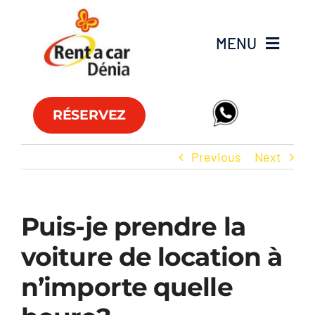
Skip
to
MENU
content
Flotte
RÉSERVEZ
Véhicules utilitaires
Previous
Next
Offres
Puis-je prendre la
Agences
voiture de location à
FAQs
n’importe quelle
Club RAC