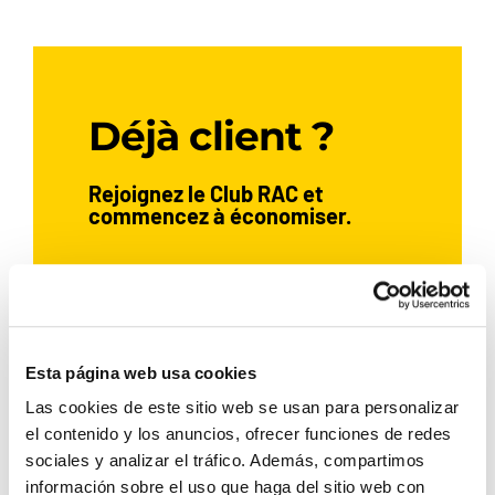
Déjà client ?
Rejoignez le Club RAC et
commencez à économiser.
ADHÉRER MAINTENANT
Esta página web usa cookies
Las cookies de este sitio web se usan para personalizar
Si vous avez déjà loué une voiture
el contenido y los anuncios, ofrecer funciones de redes
avec Rent a Car Dénia,
sociales y analizar el tráfico. Además, compartimos
inscrivez‑vous et profitez
información sobre el uso que haga del sitio web con