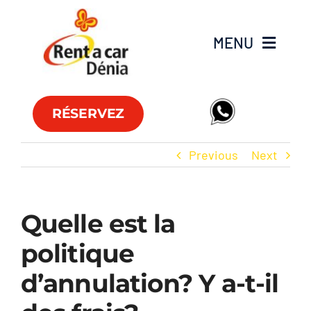
Skip
to
MENU
content
Flotte
RÉSERVEZ
Véhicules utilitaires
Previous
Next
Offres
Quelle est la
Agences
politique
FAQs
d’annulation? Y a-t-il
Club RAC