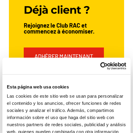
Déjà client ?
Rejoignez le Club RAC et
commencez à économiser.
ADHÉRER MAINTENANT
Esta página web usa cookies
Si vous avez déjà loué une voiture
avec Rent a Car Dénia,
Las cookies de este sitio web se usan para personalizar
inscrivez‑vous et profitez
el contenido y los anuncios, ofrecer funciones de redes
d’avantages exclusifs:
sociales y analizar el tráfico. Además, compartimos
información sobre el uso que haga del sitio web con
5 % de remise
nuestros partners de redes sociales, publicidad y análisis
web, quienes pueden combinarla con otra información