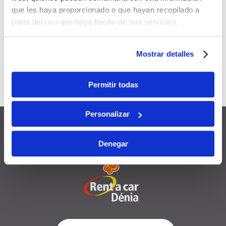
Applicable à
toutes vos
que les haya proporcionado o que hayan recopilado a
réservations
futures
partir del uso que haya hecho de sus servicios.
Cumulable
avec d’autres
Mostrar detalles
promotions et remises
Valable
12 mois
à compter de la
Permitir todas
date d’inscription
Personalizar
Denegar