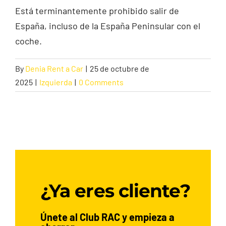
Está terminantemente prohibido salir de
España, incluso de la España Peninsular con el
Contacto
coche.
By
Denia Rent a Car
|
25 de octubre de
2025
|
Izquierda
|
0 Comments
¿Ya eres cliente?
Únete al Club RAC y empieza a