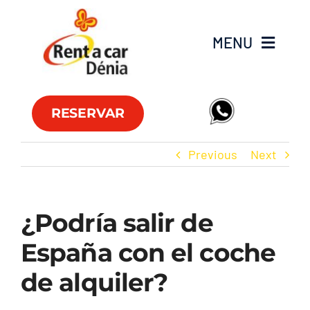
Skip
to
MENU
content
Flota
RESERVAR
Furgonetas
Previous
Next
Ofertas
¿Podría salir de
Oficinas
España con el coche
FAQ
de alquiler?
Club RAC