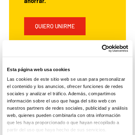
ahorrar.
QUIERO UNIRME
Si ya has alquilado un coche con
Rent a Car Dénia, regístrate y
Esta página web usa cookies
disfruta de ventajas exclusivas:
Las cookies de este sitio web se usan para personalizar
el contenido y los anuncios, ofrecer funciones de redes
5 % de descuento
sociales y analizar el tráfico. Además, compartimos
Aplicable
en todas tus reservas
información sobre el uso que haga del sitio web con
nuestros partners de redes sociales, publicidad y análisis
futuras
web, quienes pueden combinarla con otra información
Acumulable
a otras
que les haya proporcionado o que hayan recopilado a
partir del uso que haya hecho de sus servicios.
promociones y descuentos