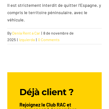
Il est strictement interdit de quitter l’Espagne, y
compris le territoire péninsulaire, avec le
Contact
véhicule.
By
Denia Rent a Car
|
8 de novembre de
2025
|
Izquierda
|
0 Comments
Déjà client ?
Rejoignez le Club RAC et