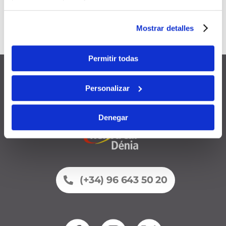
promotions et remises
Valable
12 mois
à compter de la
Mostrar detalles
date d’inscription
Permitir todas
Personalizar
Denegar
(+34) 96 643 50 20