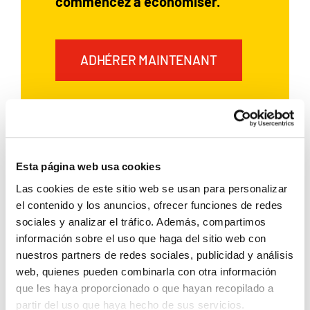
commencez à économiser.
ADHÉRER MAINTENANT
Si vous avez déjà loué une voiture
avec Rent a Car Dénia,
inscrivez‑vous et profitez
Esta página web usa cookies
d’avantages exclusifs:
Las cookies de este sitio web se usan para personalizar
el contenido y los anuncios, ofrecer funciones de redes
5 % de remise
sociales y analizar el tráfico. Además, compartimos
información sobre el uso que haga del sitio web con
Applicable à
toutes vos
nuestros partners de redes sociales, publicidad y análisis
réservations
futures
web, quienes pueden combinarla con otra información
que les haya proporcionado o que hayan recopilado a
Cumulable
avec d’autres
partir del uso que haya hecho de sus servicios.