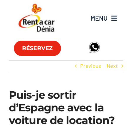
Skip
to
MENU
content
Flotte
RÉSERVEZ
Véhicules utilitaires
Previous
Next
Offres
Puis-je sortir
Agences
d’Espagne avec la
FAQs
voiture de location?
Club RAC