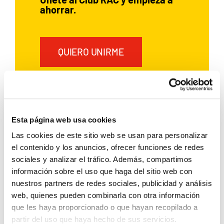
ahorrar.
QUIERO UNIRME
Si ya has alquilado un coche con
Rent a Car Dénia, regístrate y
Esta página web usa cookies
disfruta de ventajas exclusivas:
Las cookies de este sitio web se usan para personalizar
el contenido y los anuncios, ofrecer funciones de redes
5 % de descuento
sociales y analizar el tráfico. Además, compartimos
información sobre el uso que haga del sitio web con
Aplicable
en todas tus reservas
nuestros partners de redes sociales, publicidad y análisis
futuras
web, quienes pueden combinarla con otra información
que les haya proporcionado o que hayan recopilado a
Acumulable
a otras
partir del uso que haya hecho de sus servicios.