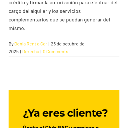
crédito y firmar la autorización para efectuar del
cargo del alquiler y los servicios
Contacto
complementarios que se puedan generar del
mismo.
By
Denia Rent a Car
|
25 de octubre de
2025
|
Derecha
|
0 Comments
¿Ya eres cliente?
Únete al Club RAC y empieza a