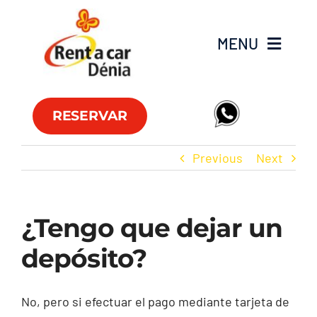
Skip
to
MENU
content
Flota
RESERVAR
Furgonetas
Previous
Next
Ofertas
¿Tengo que dejar un
Oficinas
depósito?
FAQ
No, pero si efectuar el pago mediante tarjeta de
Club RAC