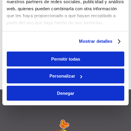
Sie sich exklusive Vorteile:
nuestros partners de redes sociales, publicidad y análisis
web, quienes pueden combinarla con otra información
que les haya proporcionado o que hayan recopilado a
5 % Rabatt
partir del uso que haya hecho de sus servicios.
Gilt für alle Ihre
zukünftigen
Buchungen
Mostrar detalles
Mit anderen Aktionen und
Permitir todas
Rabatten
kombinierbar
Gültig
12 Monate
ab
Personalizar
Anmeldedatum
Denegar