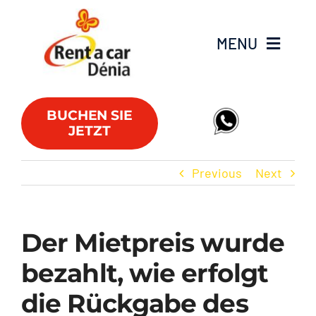
Skip
to
MENU
content
Fahrzeugflotte
BUCHEN SIE
JETZT
Lieferwagen
Previous
Next
Angebote
Büros
Der Mietpreis wurde
bezahlt, wie erfolgt
FAQs
die Rückgabe des
Club RAC