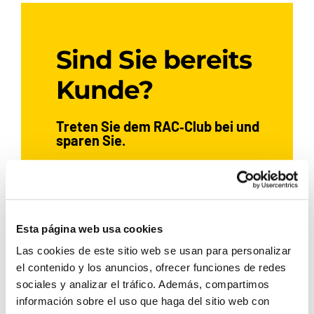
Sind Sie bereits
Kunde?
Treten Sie dem RAC‑Club bei und
sparen Sie.
JETZT BEITRETEN
Esta página web usa cookies
Las cookies de este sitio web se usan para personalizar
el contenido y los anuncios, ofrecer funciones de redes
Wenn Sie bereits bei Rent a Car
sociales y analizar el tráfico. Además, compartimos
Dénia ein Auto gemietet haben,
información sobre el uso que haga del sitio web con
registrieren Sie sich und sichern