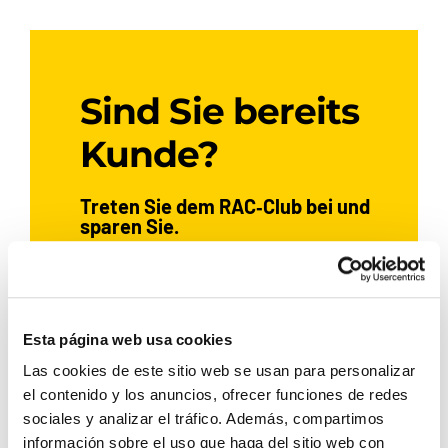
Sind Sie bereits
Kunde?
Treten Sie dem RAC‑Club bei und
sparen Sie.
JETZT BEITRETEN
Esta página web usa cookies
Las cookies de este sitio web se usan para personalizar
el contenido y los anuncios, ofrecer funciones de redes
Wenn Sie bereits bei Rent a Car
sociales y analizar el tráfico. Además, compartimos
Dénia ein Auto gemietet haben,
información sobre el uso que haga del sitio web con