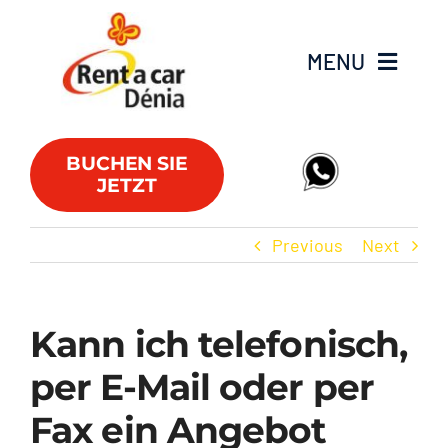
Skip
to
MENU
content
Fahrzeugflotte
BUCHEN SIE
JETZT
Lieferwagen
Previous
Next
Angebote
Büros
Kann ich telefonisch,
per E-Mail oder per
FAQs
Fax ein Angebot
Club RAC