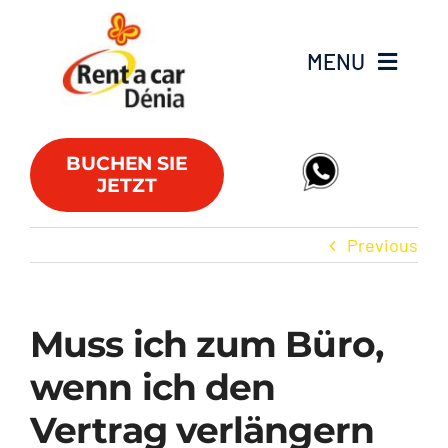
Skip
to
MENU
content
Fahrzeugflotte
BUCHEN SIE
JETZT
Lieferwagen
Previous
Angebote
Büros
Muss ich zum Büro,
wenn ich den
FAQs
Vertrag verlängern
Club RAC