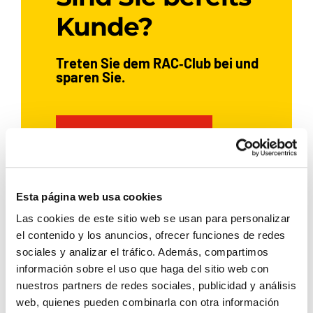
Kunde?
Treten Sie dem RAC‑Club bei und
sparen Sie.
JETZT BEITRETEN
Esta página web usa cookies
Wenn Sie bereits bei Rent a Car
Las cookies de este sitio web se usan para personalizar
Dénia ein Auto gemietet haben,
el contenido y los anuncios, ofrecer funciones de redes
registrieren Sie sich und sichern
sociales y analizar el tráfico. Además, compartimos
Sie sich exklusive Vorteile:
información sobre el uso que haga del sitio web con
nuestros partners de redes sociales, publicidad y análisis
5 % Rabatt
web, quienes pueden combinarla con otra información