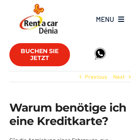
Skip
to
MENU
content
Fahrzeugflotte
BUCHEN SIE
JETZT
Lieferwagen
Previous
Next
Angebote
Büros
Warum benötige ich
eine Kreditkarte?
FAQs
Club RAC