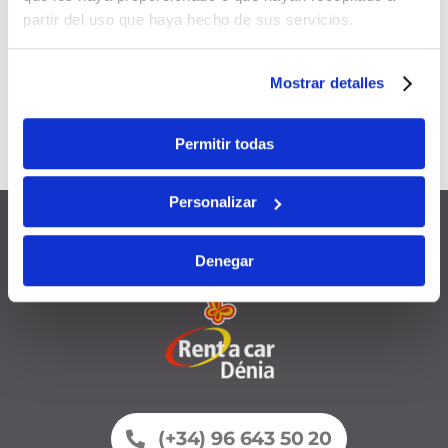
Buchungen
partir del uso que haya hecho de sus servicios.
Mit anderen Aktionen und
Mostrar detalles
Rabatten
kombinierbar
Gültig
12 Monate
ab
Permitir todas
Anmeldedatum
Personalizar
Denegar
(+34) 96 643 50 20