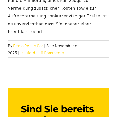
Für die Anmietung eines Fahrzeugs, zur
Vermeidung zusätzlicher Kosten sowie zur
Contakt
Aufrechterhaltung konkurrenzfähiger Preise ist
es unverzichtbar, dass Sie Inhaber einer
Kreditkarte sind.
By
Denia Rent a Car
|
8 de November de
2025
|
Izquierda
|
0 Comments
Sind Sie bereits