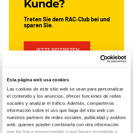
Kunde?
Treten Sie dem RAC‑Club bei und
sparen Sie.
JETZT BEITRETEN
Esta página web usa cookies
Wenn Sie bereits bei Rent a Car
Dénia ein Auto gemietet haben,
Las cookies de este sitio web se usan para personalizar
registrieren Sie sich und sichern
el contenido y los anuncios, ofrecer funciones de redes
Sie sich exklusive Vorteile:
sociales y analizar el tráfico. Además, compartimos
información sobre el uso que haga del sitio web con
5 % Rabatt
nuestros partners de redes sociales, publicidad y análisis
web, quienes pueden combinarla con otra información
Gilt für alle Ihre
zukünftigen
que les haya proporcionado o que hayan recopilado a