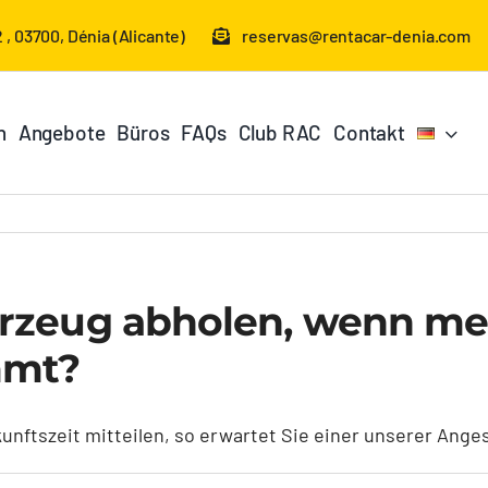
 , 03700, Dénia (Alicante)
reservas@rentacar-denia.com
n
Angebote
Büros
FAQs
Club RAC
Contakt
rzeug abholen, wenn mei
mmt?
nftszeit mitteilen, so erwartet Sie einer unserer Ange