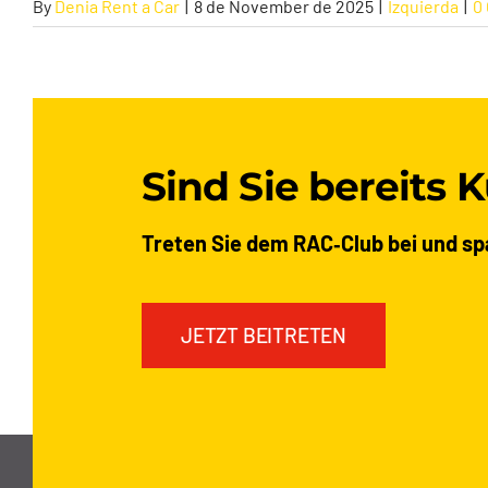
By
Denia Rent a Car
|
8 de November de 2025
|
Izquierda
|
0
Sind Sie bereits 
Treten Sie dem RAC‑Club bei und sp
JETZT BEITRETEN