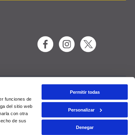
Permitir todas
 RAC
Contakt
er funciones de
ga del sitio web
Personalizar
arla con otra
 hecho de sus
Denegar