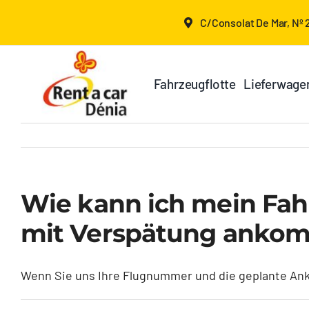
Skip
C/Consolat De Mar, Nº 2
to
content
Fahrzeugflotte
Lieferwage
Wie kann ich mein Fah
mit Verspätung anko
Wenn Sie uns Ihre Flugnummer und die geplante Anku