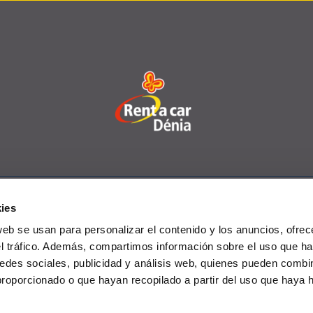
ies
Lieferwagen
Angebote
Büros
FAQs
Club
web se usan para personalizar el contenido y los anuncios, ofrec
el tráfico. Además, compartimos información sobre el uso que ha
edes sociales, publicidad y análisis web, quienes pueden combin
proporcionado o que hayan recopilado a partir del uso que haya