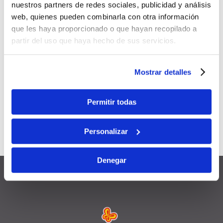
nuestros partners de redes sociales, publicidad y análisis
Sie sich exklusive Vorteile:
web, quienes pueden combinarla con otra información
que les haya proporcionado o que hayan recopilado a
5 % Rabatt
partir del uso que haya hecho de sus servicios.
Gilt für alle Ihre
zukünftigen
Buchungen
Mostrar detalles
Mit anderen Aktionen und
Permitir todas
Rabatten
kombinierbar
Gültig
12 Monate
ab
Personalizar
Anmeldedatum
Denegar