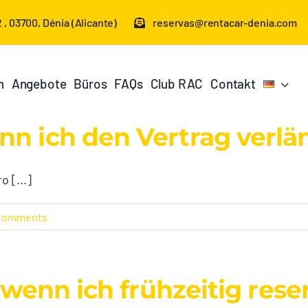
 , 03700, Dénia (Alicante)
reservas@rentacar-denia.com
n
Angebote
Büros
FAQs
Club RAC
Contakt
n ich den Vertrag verlän
 [...]
Comments
, wenn ich frühzeitig rese