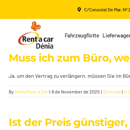
Skip
C/Consolat De Mar, Nº 2
to
content
Fahrzeugflotte
Lieferwage
Muss ich zum Büro, wen
Ja, um den Vertrag zu verlängern, müssen Sie im Büro
By
Denia Rent a Car
|
8 de November de 2025
|
Derecha
|
0 
Ist der Preis günstiger