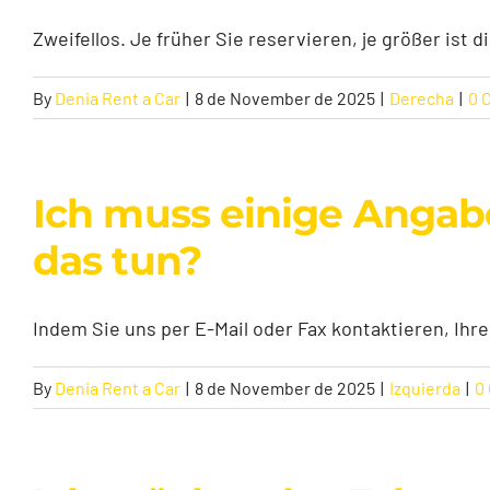
Zweifellos. Je früher Sie reservieren, je größer ist di
By
Denia Rent a Car
|
8 de November de 2025
|
Derecha
|
0 
Ich muss einige Angab
das tun?
Indem Sie uns per E-Mail oder Fax kontaktieren, Ihre
By
Denia Rent a Car
|
8 de November de 2025
|
Izquierda
|
0